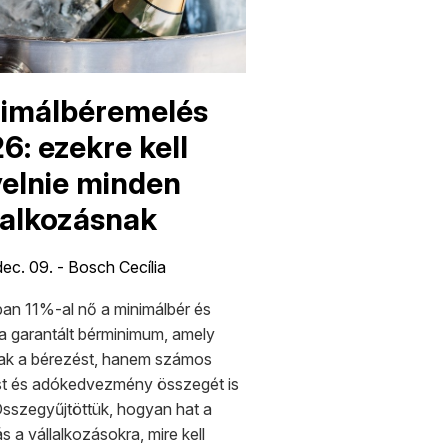
imálbéremelés
6: ezekre kell
yelnie minden
lalkozásnak
ec. 09. - Bosch Cecília
an 11%-al nő a minimálbér és
a garantált bérminimum, amely
k a bérezést, hanem számos
ást és adókedvezmény összegét is
 Összegyűjtöttük, hogyan hat a
s a vállalkozásokra, mire kell