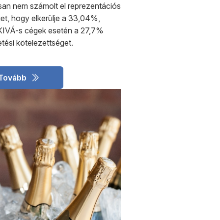
san nem számolt el reprezentációs
et, hogy elkerülje a 33,04%,
e KIVÁ-s cégek esetén a 27,7%
tési kötelezettséget.
Tovább