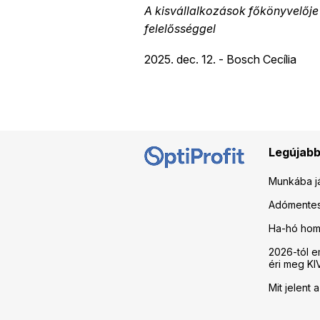
A kisvállalkozások főkönyvelője
felelősséggel
2025. dec. 12. - Bosch Cecília
Legújabb
Munkába já
Adómentes 
Ha-hó hom
2026-tól e
éri meg KI
Mit jelent 