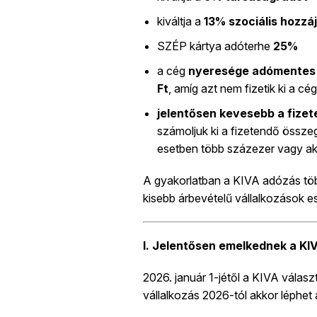
kiváltja a
13% szociális hozzáj
SZÉP kártya adóterhe
25%
a cég
nyeresége adómentes
Ft
, amíg azt nem fizetik ki a cé
jelentősen kevesebb a fizet
számoljuk ki a fizetendő össze
esetben több százezer vagy aká
A gyakorlatban a KIVA adózás több
kisebb árbevételű vállalkozások es
I. Jelentősen emelkednek a KI
2026. január 1-jétől a KIVA válas
vállalkozás 2026-tól akkor léphet 