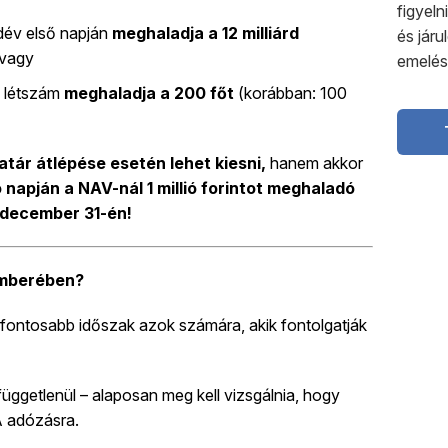
figyeln
dév első napján
meghaladja a 12 milliárd
és jár
 vagy
emelés
i létszám
meghaladja a 200 főt
(korábban: 100
tár átlépése esetén lehet kiesni,
hanem akkor
 napján a NAV-nál 1 millió forintot meghaladó
e december 31-én!
cemberében?
fontosabb időszak azok számára, akik fontolgatják
üggetlenül – alaposan meg kell vizsgálnia, hogy
A adózásra.