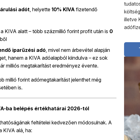
tudato
árulási adót
, helyette
10% KIVA
fizetendő
költség
illetv
adófize
a KIVA alatt – több százmillió forint profit után is
0
gből
endő iparűzési adó
, mivel nem árbevétel alapján
get, hanem a KIVA adóalapból kiindulva – ez sok
r milliós megtakarítást eredményez évente.
 millió forint adómegtakarítást jelenthet még
etében is.
VA-ba belépés értékhatárai 2026-tól
zthatóságának feltételei kedvezően módosulnak. A
a KIVA alá, ha: