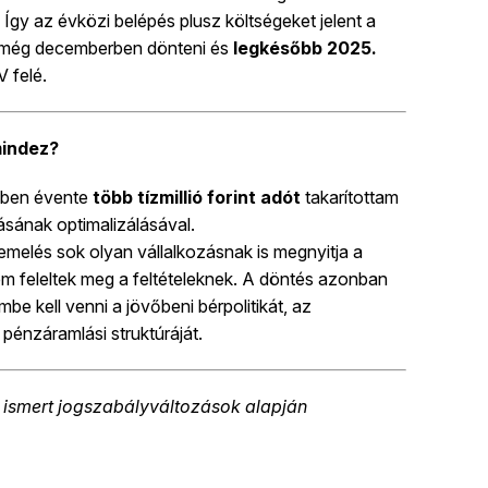
 Így az évközi belépés plusz költségeket jelent a
s még decemberben dönteni és
legkésőbb 2025.
 felé.
mindez?
kben évente
több tízmillió forint adót
takarítottam
sának optimalizálásával.
emelés sok olyan vállalkozásnak is megnyitja a
m feleltek meg a feltételeknek. A döntés azonban
mbe kell venni a jövőbeni bérpolitikát, az
 pénzáramlási struktúráját.
 ismert jogszabályváltozások alapján