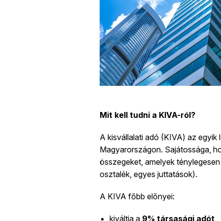
Mit kell tudni a KIVA-ról?
A kisvállalati adó (KIVA) az egyik
Magyarországon. Sajátossága, ho
összegeket, amelyek ténylegesen k
osztalék, egyes juttatások).
A KIVA főbb előnyei:
kiváltja a
9% társasági adót