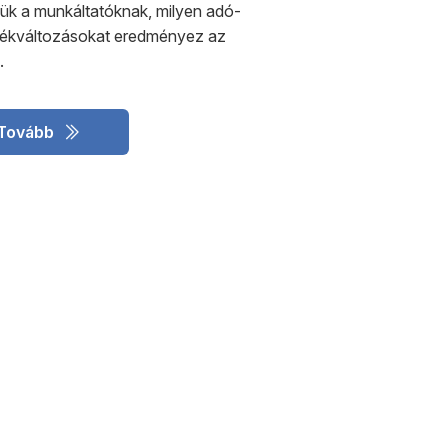
iük a munkáltatóknak, milyen adó-
ulékváltozásokat eredményez az
.
Tovább