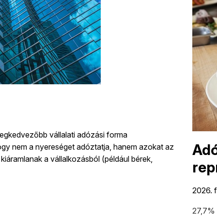
 legkedvezőbb vállalati adózási forma
Adó
gy nem a nyereséget adóztatja, hanem azokat az
iáramlanak a vállalkozásból (például bérek,
rep
2026. f
27,7% 