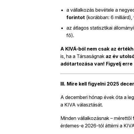
a vállalkozás bevétele a negye
forintot
(korábban: 6 milliárd),
az átlagos statisztikai állomány
fő).
A KIVÁ-ból nem csak az értékha
is, ha a Társaságnak
az év utolsó
adótartozása van! Figyelj err
III. Mire kell figyelni 2025 de
A decemberi hónap évek óta a leg
a KIVA választását.
Minden vállalkozásnak – mérettől f
érdemes-e 2026-tól áttérni a KIV