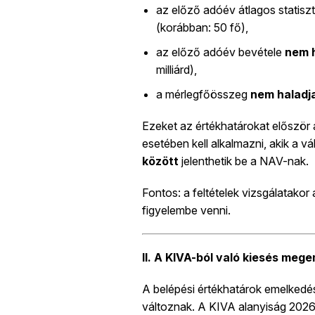
az előző adóév átlagos statisz
(korábban: 50 fő),
az előző adóév bevétele
nem h
milliárd),
a mérlegfőösszeg
nem haladja
Ezeket az értékhatárokat először
esetében kell alkalmazni, akik a v
között
jelenthetik be a NAV-nak.
Fontos: a feltételek vizsgálatakor
figyelembe venni.
II. A KIVA-ból való kiesés meg
A belépési értékhatárok emelkedés
változnak. A KIVA alanyiság 2026