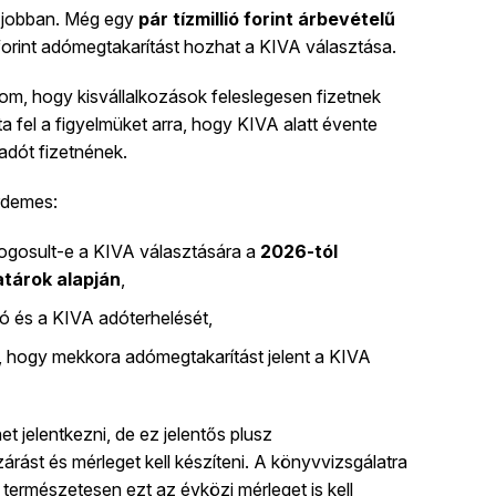
 jobban. Még egy
pár tízmillió forint árbevételű
 forint adómegtakarítást hozhat a KIVA választása.
om, hogy kisvállalkozások feleslegesen fizetnek
ta fel a figyelmüket arra, hogy KIVA alatt évente
 adót fizetnének.
rdemes:
 jogosult-e a KIVA választására a
2026-tól
tárok alapján
,
dó és a KIVA adóterhelését,
, hogy mekkora adómegtakarítást jelent a KIVA
 jelentkezni, de ez jelentős plusz
zárást és mérleget kell készíteni. A könyvvizsgálatra
természetesen ezt az évközi mérleget is kell