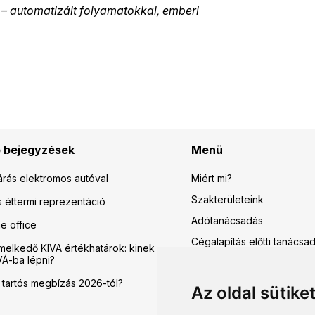
 – automatizált folyamatokkal, emberi
 bejegyzések
Menü
Miért mi?
rás elektromos autóval
Szakterületeink
éttermi reprezentáció
Adótanácsadás
e office
Cégalapítás előtti tanácsa
melkedő KIVA értékhatárok: kinek
VÁ-ba lépni?
Bérszámfejtés
Így könyvelünk mi
a tartós megbízás 2026-tól?
Az oldal sütike
Online könyvelés