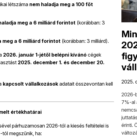
tikai létszáma
nem haladja meg a 100 főt
aladja meg a 6 milliárd forintot
(korábban: 3
Min
 meg a 6 milliárd forintot
(korábban: 3 milliárd).
202
fig
 a
2026. január 1-jétől belépni kívánó
cégek
álasztást
2025. december 1. és december 20.
vál
2025. d
 a
kapcsolt vállalkozások
adatait összevontan kell
2026-b
7%-al 
nemcsa
emelt értékhatárai
juttat
érinti.
ével párhuzamosan 2026-tól a kiesés feltételei is
változá
-tól megszűnik, ha: