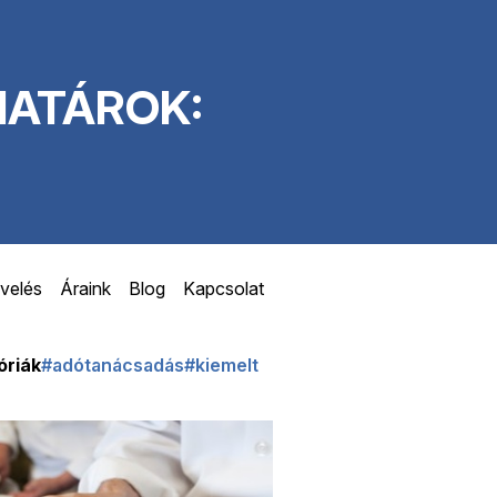
HATÁROK:
velés
Áraink
Blog
Kapcsolat
óriák
#adótanácsadás
#kiemelt