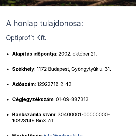
A honlap tulajdonosa:
Optiprofit Kft.
Alapítás időpontja
: 2002. október 21.
Székhely
: 1172 Budapest, Gyöngytyúk u. 31.
Adószám
: 12922718-2-42
Cégjegyzékszám
: 01-09-887313
Bankszámla szám
: 30400001-00000000-
10823149 BinX Zrt.
Elérhetőség
:
info@optiprofit.hu