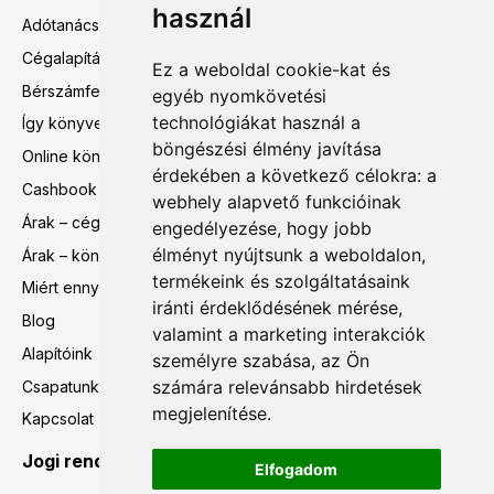
használ
Adótanácsadás
Cégalapítás előtti tanácsadás
Ez a weboldal cookie-kat és
Bérszámfejtés
egyéb nyomkövetési
technológiákat használ a
Így könyvelünk mi
böngészési élmény javítása
Online könyvelés
érdekében a következő célokra:
a
Cashbook
webhely alapvető funkcióinak
Árak – cégalapítás előtti tanácsadás
engedélyezése
,
hogy jobb
élményt nyújtsunk a weboldalon
,
Árak – könyvelés, bérszámfejtés
termékeink és szolgáltatásaink
Miért ennyi?
iránti érdeklődésének mérése,
Blog
valamint a marketing interakciók
Alapítóink
személyre szabása
,
az Ön
számára relevánsabb hirdetések
Csapatunk
megjelenítése
.
Kapcsolat
Jogi rendelkezések
Elfogadom